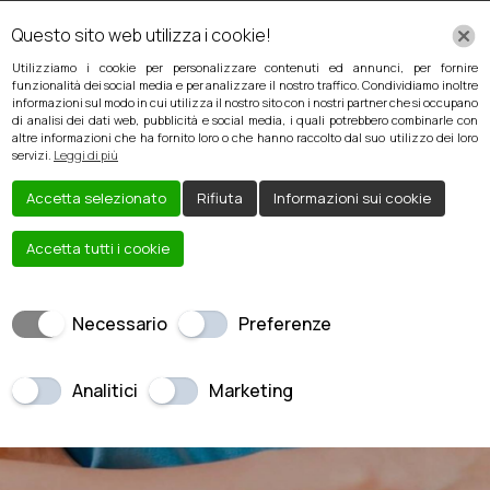
Questo sito web utilizza i cookie!
Utilizziamo i cookie per personalizzare contenuti ed annunci, per fornire
funzionalità dei social media e per analizzare il nostro traffico. Condividiamo inoltre
informazioni sul modo in cui utilizza il nostro sito con i nostri partner che si occupano
di analisi dei dati web, pubblicità e social media, i quali potrebbero combinarle con
altre informazioni che ha fornito loro o che hanno raccolto dal suo utilizzo dei loro
servizi.
Leggi di più
Accetta selezionato
Rifiuta
Informazioni sui cookie
Accetta tutti i cookie
PRELIEVI A
DOMICILIO
Necessario
Preferenze
Analitici
Marketing