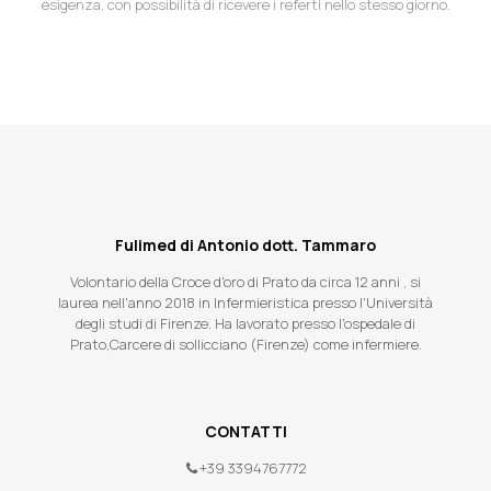
esigenza, con possibilità di ricevere i referti nello stesso giorno.
Fulimed di Antonio dott. Tammaro
Volontario della Croce d'oro di Prato da circa 12 anni , si
laurea nell'anno 2018 in Infermieristica presso l'Università
degli studi di Firenze. Ha lavorato presso l'ospedale di
Prato,Carcere di sollicciano (Firenze) come infermiere.
CONTATTI
+39 3394767772