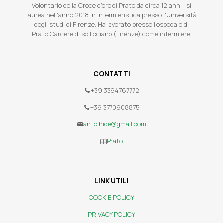
Volontario della Croce d'oro di Prato da circa 12 anni , si
laurea nell'anno 2018 in Infermieristica presso l'Università
degli studi di Firenze. Ha lavorato presso l'ospedale di
Prato,Carcere di sollicciano (Firenze) come infermiere.
CONTATTI
+39 3394767772
+39 3770908875
anto.hide@gmail.com
Prato
LINK UTILI
COOKIE POLICY
PRIVACY POLICY