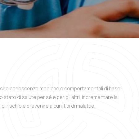
uisire conoscenze mediche e comportamentali di base,
tato di salute per sé e per gli altri, incrementare la
i di rischio e prevenire alcuni tipi di malattie.