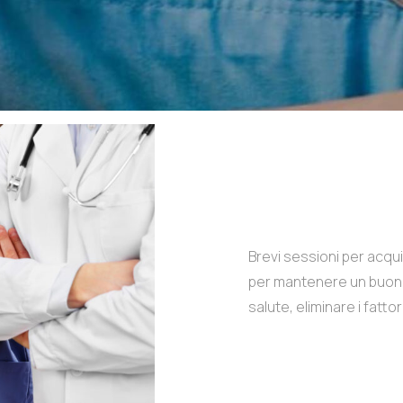
Brevi sessioni per acq
per mantenere un buono s
salute, eliminare i fattor