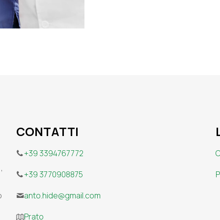
CONTATTI
+39 3394767772
C
,
+39 3770908875
P
o
anto.hide@gmail.com
Prato