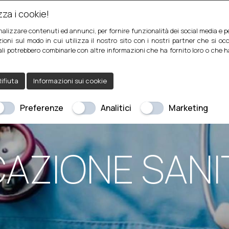
za i cookie!
HOME
CHI SONO
nalizzare contenuti ed annunci, per fornire funzionalità dei social media e per
ioni sul modo in cui utilizza il nostro sito con i nostri partner che si occ
uali potrebbero combinarle con altre informazioni che ha fornito loro o che 
ifiuta
Informazioni sui cookie
Preferenze
Analitici
Marketing
AZIONE SANI